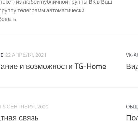
текст) из любой публичной группы ВК в Ваш
группу телеграмм автоматически.
бовать
ME
22 АПРЕЛЯ, 2021
VK-A
ание и возможности TG-Home
Ви
Я
8 СЕНТЯБРЯ, 2020
ОБЩ
тная связь
По